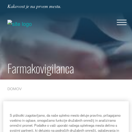
Kakovost je na prvem mestu.
Farmakovigilanca
DOMOV
Farmakovigilanca: Kaj pomeni
S piškotki zagotavljamo, da naše spletno mesto deluje pravilno, prilagajamo
vsebino in oglase, omogočamo funkcije družabnih omrežij in analiziramo
omrežni promet. Podatke o vaši uporabi našega spletnega mesta delimo s
svojimi partnerji, ki delujejo na področjih družabnih omrežij, oglaševanja in