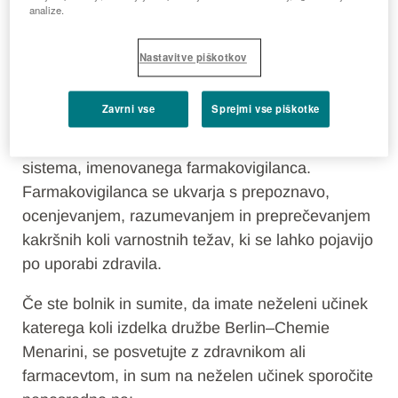
spremljanje zdravil?
analize.
V družbi Berlin-Chemie Menarini nenehno
Nastavitve piškotkov
spremljamo varnost zdravil, saj je varnost
bolnikov za nas najpomembnejša.
Zavrni vse
Sprejmi vse piškotke
To spremljanje se izvaja s pomočjo ključnega
sistema, imenovanega farmakovigilanca.
Farmakovigilanca se ukvarja s prepoznavo,
ocenjevanjem, razumevanjem in preprečevanjem
kakršnih koli varnostnih težav, ki se lahko pojavijo
po uporabi zdravila.
Če ste bolnik in sumite, da imate neželeni učinek
katerega koli izdelka družbe Berlin–Chemie
Menarini, se posvetujte z zdravnikom ali
farmacevtom, in sum na neželen učinek sporočite