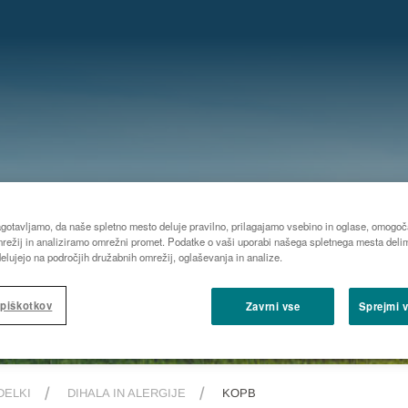
agotavljamo, da naše spletno mesto deluje pravilno, prilagajamo vsebino in oglase, omogo
režij in analiziramo omrežni promet. Podatke o vaši uporabi našega spletnega mesta deli
 delujejo na področjih družabnih omrežij, oglaševanja in analize.
 piškotkov
Zavrni vse
Sprejmi 
DELKI
DIHALA IN ALERGIJE
KOPB