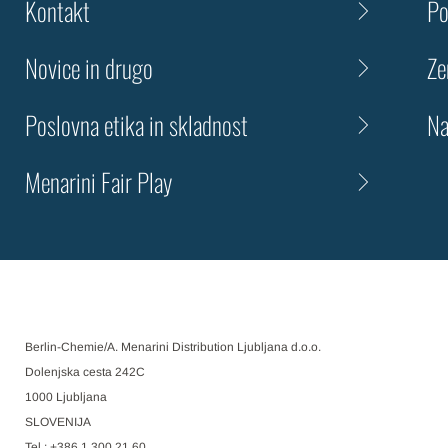
Kontakt
Po
Novice in drugo
Ze
Poslovna etika in skladnost
Na
Menarini Fair Play
Berlin-Chemie/A. Menarini Distribution Ljubljana d.o.o.
Dolenjska cesta 242C
1000 Ljubljana
SLOVENIJA
Tel.: +386 1 300 21 60