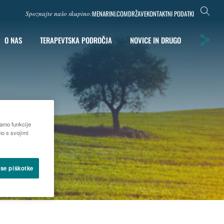
MENARINI.COM
DRŽAVE
KONTAKTNI PODATKI
Spoznajte našo skupino:
O NAS
TERAPEVTSKA PODROČJA
NOVICE IN DRUGO
čamo funkcije
mo s svojimi
vse piškotke