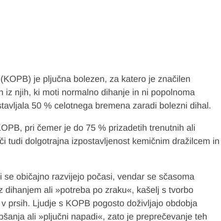
 (KOPB) je pljučna bolezen, za katero je značilen
n iz njih, ki moti normalno dihanje in ni popolnoma
stavljala 50 % celotnega bremena zaradi bolezni dihal.
KOPB, pri čemer je do 75 % prizadetih trenutnih ali
i tudi dolgotrajna izpostavljenost kemičnim dražilcem in
 se običajno razvijejo počasi, vendar se sčasoma
 dihanjem ali »potreba po zraku«, kašelj s tvorbo
je v prsih. Ljudje s KOPB pogosto doživljajo obdobja
šanja ali »pljučni napadi«, zato je preprečevanje teh