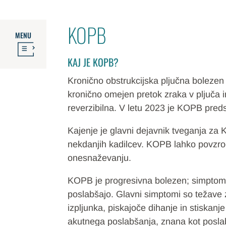
KOPB
MENU
KAJ JE KOPB?
Kronično obstrukcijska pljučna bolezen
kronično omejen pretok zraka v pljuča i
reverzibilna. V letu 2023 je KOPB pred
Kajenje je glavni dejavnik tveganja za 
nekdanjih kadilcev. KOPB lahko povzroč
onesnaževanju.
KOPB je progresivna bolezen; simptomi
poslabšajo. Glavni simptomi so težave z
izpljunka, piskajoče dihanje in stiskan
akutnega poslabšanja, znana kot poslab