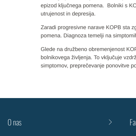
epizod ključnega pomena. Bolniki s KOP
utrujenost in depresija.
Zaradi progresivne narave KOPB sta zg
pomena. Diagnoza temelji na simptomih, 
Glede na družbeno obremenjenost KOPB j
bolnikovega življenja. To vključuje vzdr
simptomov, preprečevanje ponovitve po
O nas
Fa