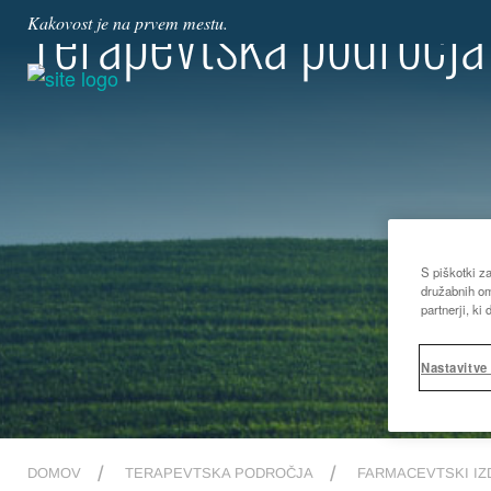
Terapevtska področja
Kakovost je na prvem mestu.
S piškotki z
družabnih om
partnerji, ki
Nastavitve
DOMOV
TERAPEVTSKA PODROČJA
FARMACEVTSKI IZ